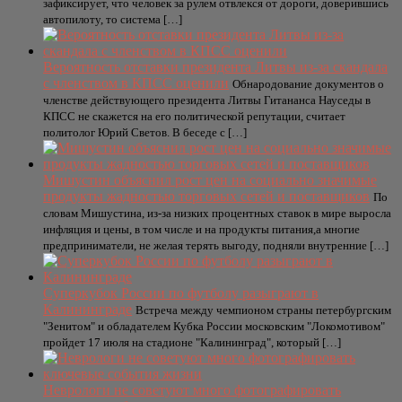
зафиксирует, что человек за рулем отвлекся от дороги, доверившись
автопилоту, то система […]
Вероятность отставки президента Литвы из-за скандала
с членством в КПСС оценили
Обнародование документов о
членстве действующего президента Литвы Гитананса Науседы в
КПСС не скажется на его политической репутации, считает
политолог Юрий Светов. В беседе с […]
Мишустин объяснил рост цен на социально значимые
продукты жадностью торговых сетей и поставщиков
По
словам Мишустина, из-за низких процентных ставок в мире выросла
инфляция и цены, в том числе и на продукты питания,а многие
предприниматели, не желая терять выгоду, подняли внутренние […]
Суперкубок России по футболу разыграют в
Калининграде
Встреча между чемпионом страны петербургским
"Зенитом" и обладателем Кубка России московским "Локомотивом"
пройдет 17 июля на стадионе "Калининград", который […]
Неврологи не советуют много фотографировать