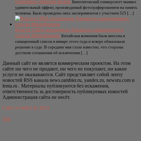
ключевые события жизни
Бингемтонский университет выявил
удивительный эффект, производимый фотографированием на память
человека. Было проведено пять экспериментов с участием 525 […]
Власти США исключили Xiaomi из санкционного
списка Минобороны
Китайская компания была внесена в
санкционный список в январе этого года и вскоре обжаловала
решение в суде. В середине мая стало известно, что стороны
достигли соглашения об исключении […]
Данный сайт не является коммерческим проектом. На этом
сайте ни чего не продают, ни чего не покупают, ни какие
услуги не оказываются. Сайт представляет собой ленту
новостей RSS канала news.rambler.ru, yandex.ru, newsru.com и
lenta.ru . Материалы публикуются без искажения,
ответственность за достоверность публикуемых новостей
Администрация сайта не несёт.
Сайт от bmb3 @ 2023
Top