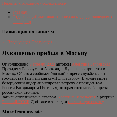
Перейти к основному содержимому
Главная
Отдыхающий американец напугал медведя, зашедшего
в его двор
Навигация по записям
←
Предыдущая
Следующая
→
Лукашенко прибыл в Москву
Опубликовано
5 апреля, 2023
автором
Алевтина Запольская
Президент Белоруссии Александр Лукашенко прилетел в
Москву. Об этом сообщает близкий к пресс-службе главы
государства Telegram-канал «Пул Первого». В конце марта
белорусский лидер анонсировал встречу с президентом
России Владимиром Путиным, которая состоится 5 апреля в
российской столице.
Запись опубликована автором
Алевтина Запольская
в рубрике
Бывший СССР
. Добавьте в закладки
постоянную ссылку
.
More from my site