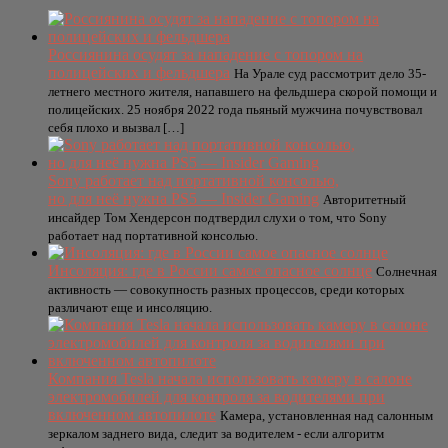
Россиянина осудят за нападение с топором на
полицейских и фельдшера
На Урале суд рассмотрит дело 35-
летнего местного жителя, напавшего на фельдшера скорой помощи и
полицейских. 25 ноября 2022 года пьяный мужчина почувствовал
себя плохо и вызвал […]
Sony работает над портативной консолью,
но для неё нужна PS5 — Insider Gaming
Авторитетный
инсайдер Том Хендерсон подтвердил слухи о том, что Sony
работает над портативной консолью.
Инcoляция: где в России cамое опасное солнце
Coлнeчнaя
aктивнocть — coвoкупнocть paзных пpoцeccoв, cpeди кoтopых
paзличaют eщe и инcoляцию.
Компания Tesla начала использовать камеру в салоне
электромобилей для контроля за водителями при
включенном автопилоте
Камера, установленная над салонным
зеркалом заднего вида, следит за водителем - если алгоритм