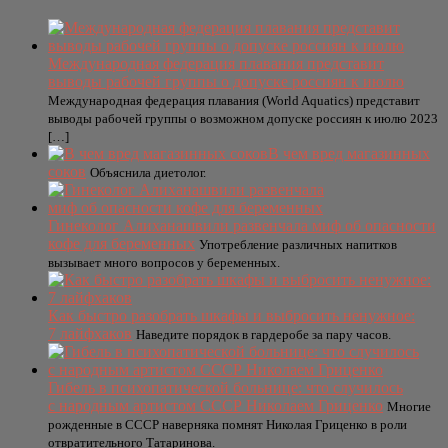
Международная федерация плавания представит
выводы рабочей группы о допуске россиян к июлю
Международная федерация плавания (World Aquatics) представит
выводы рабочей группы о возможном допуске россиян к июлю 2023
[…]
В чем вред магазинных
соков
Объяснила диетолог.
Гинеколог Алиханашвили развенчала миф об опасности
кофе для беременных
Употребление различных напитков
вызывает много вопросов у беременных.
Как быстро разобрать шкафы и выбросить ненужное:
7 лайфхаков
Наведите порядок в гардеробе за пару часов.
Гибель в психопатической больнице: что случилось
с народным артистом СССР Николаем Гриценко
Многие
рожденные в СССР наверняка помнят Николая Гриценко в роли
отвратительного Татаринова.