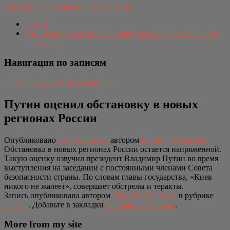
Перейти к основному содержимому
Главная
Отдыхающий американец напугал медведя, зашедшего
в его двор
Навигация по записям
←
Предыдущая
Следующая
→
Путин оценил обстановку в новых
регионах России
Опубликовано
5 апреля, 2023
автором
Евгения Куликова
Обстановка в новых регионах России остается напряженной.
Такую оценку озвучил президент Владимир Путин во время
выступления на заседании с постоянными членами Совета
безопасности страны. По словам главы государства, «Киев
никого не жалеет», совершает обстрелы и теракты.
Запись опубликована автором
Евгения Куликова
в рубрике
Россия
. Добавьте в закладки
постоянную ссылку
.
More from my site