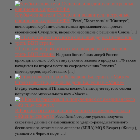
Клубы-основатели Суперлиги выдвинули встречные
обвинения в адрес УЕФА
"Реал", "Барселона" и "Ювентус",
являющиеся клубами-основателями провалившегося проекта
европейской Суперлиги, выразили несогласие с решением Союза […]
FT: состояние российских миллиардеров превысило
треть ВВП страны
На долю богатейших людей России
приходится около 35% от внутреннего валового продукта. РФ также
находится на втором месте по сосредоточению "плохих"
миллиардеров, заработавших […]
Стало известно, кем была дочь Валерии в «Маске»
В эфир телеканала НТВ вышел восьмой эпизод четвертого сезона
популярного музыкального шоу «Маска».
В России рассказали о полученных от американского
«Жнеца» секретах
Российской стороне удалось получить
секретные данные от американского ударно-разведывательного
беспилотного летательного аппарата (БПЛА) MQ-9 Reaper («Жнец»),
упавшего в Черном море […]