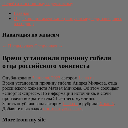
Перейти к основному содержимому
Главная
Отдыхающий американец напугал медведя, зашедшего
в его двор
Навигация по записям
←
Предыдущая
Следующая
→
Врачи установили причину гибели
отца российского хоккеиста
Опубликовано
5 апреля, 2023
автором
Lenta.ru
Врачи установили причину гибели Андрея Мичкова, отца
российского хоккеиста Матвея Мичкова. Об этом сообщает
«Спорт-Экспресс». По информации источника, в Сочи
произвели вскрытие тела 51-летнего мужчины.
Запись опубликована автором
Lenta.ru
в рубрике
Хоккей
.
Добавьте в закладки
постоянную ссылку
.
More from my site