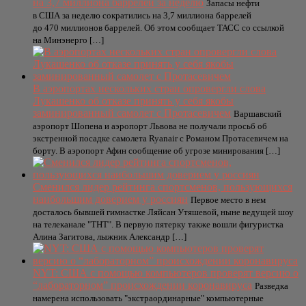
на 3,7 миллиона баррелей за неделю
Запасы нефти
в США за неделю сократились на 3,7 миллиона баррелей
до 470 миллионов баррелей. Об этом сообщает ТАСС со ссылкой
на Минэнерго […]
В аэропортах нескольких стран опровергли слова
Лукашенко об отказе принять у себя якобы
заминированный самолет c Протасевичем
Варшавский
аэропорт Шопена и аэропорт Львова не получали просьб об
экстренной посадке самолета Ryanair с Романом Протасевичем на
борту. В аэропорт Афин сообщение об угрозе минирования […]
Сменился лидер рейтинга спортсменов, пользующихся
наибольшим доверием у россиян
Первое место в нем
досталось бывшей гимнастке Ляйсан Утяшевой, ныне ведущей шоу
на телеканале "ТНТ". В первую пятерку также вошли фигуристка
Алина Загитова, лыжник Александр […]
NYT: США с помощью компьютеров проверят версию о
“лабораторном” происхождении коронавируса
Разведка
намерена использовать "экстраординарные" компьютерные