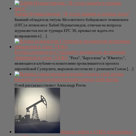
Хабиб Нурмагомедов: “Я устал нырять в потные ноги”
Бывший обладатель титула Абсолютного бойцовского чемпионата
(UFC) в легком весе Хабиб Нурмагомедов, отвечая на вопросы
журналистов после турнира EFC 36, призвал не ждать его
возвращения в […]
Клубы-основатели Суперлиги выдвинули встречные
обвинения в адрес УЕФА
"Реал", "Барселона" и "Ювентус",
являющиеся клубами-основателями провалившегося проекта
европейской Суперлиги, выразили несогласие с решением Союза […]
Названа самая модная верхняя одежда этой весны
О ней рассказал стилист Александр Рогов.
Запасы нефти в США сократились