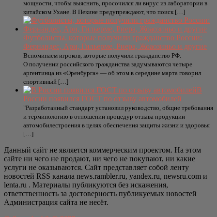
мощности, чтобы выяснить, просочился ли вирус из лаборатории в
китайском Ухане. В Пекине предупреждают, что поиск […]
Футболисты, которые получили гражданство России:
Фернандес, Ари, Гильерме, Риера, Жоаозиньо и другие
Вспоминаем игроков, которые получили гражданство РФ.
О получении российского гражданства задумываются четыре
аргентинца из «Оренбурга» — об этом в середине марта говорил
спортивный […]
В
России появился ГОСТ по отзыву автомобилей
"Разработанный стандарт установил руководство, общие требования
и терминологию в отношении процедур отзыва продукции
автомобилестроения в целях обеспечения защиты жизни и здоровья
[…]
Данный сайт не является коммерческим проектом. На этом
сайте ни чего не продают, ни чего не покупают, ни какие
услуги не оказываются. Сайт представляет собой ленту
новостей RSS канала news.rambler.ru, yandex.ru, newsru.com и
lenta.ru . Материалы публикуются без искажения,
ответственность за достоверность публикуемых новостей
Администрация сайта не несёт.