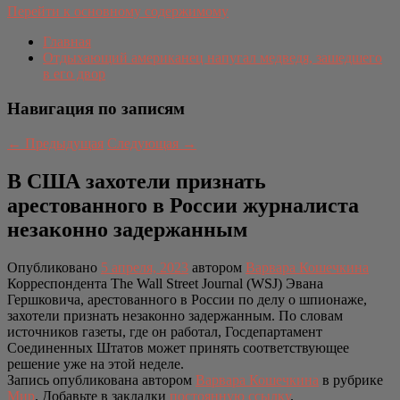
Перейти к основному содержимому
Главная
Отдыхающий американец напугал медведя, зашедшего
в его двор
Навигация по записям
←
Предыдущая
Следующая
→
В США захотели признать
арестованного в России журналиста
незаконно задержанным
Опубликовано
5 апреля, 2023
автором
Варвара Кошечкина
Корреспондента The Wall Street Journal (WSJ) Эвана
Гершковича, арестованного в России по делу о шпионаже,
захотели признать незаконно задержанным. По словам
источников газеты, где он работал, Госдепартамент
Соединенных Штатов может принять соответствующее
решение уже на этой неделе.
Запись опубликована автором
Варвара Кошечкина
в рубрике
Мир
. Добавьте в закладки
постоянную ссылку
.