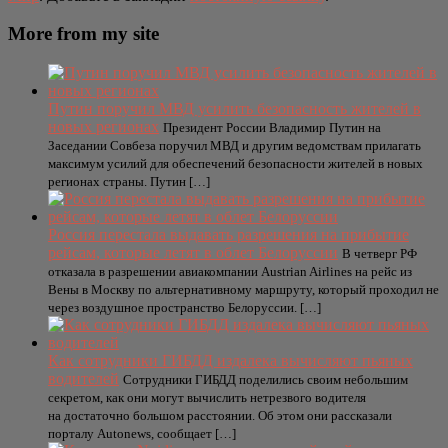
More from my site
Путин поручил МВД усилить безопасность жителей в
новых регионах
Президент России Владимир Путин на
Заседании Совбеза поручил МВД и другим ведомствам прилагать
максимум усилий для обеспечений безопасности жителей в новых
регионах страны. Путин […]
Россия перестала выдавать разрешения на прибытие
рейсам, которые летят в облет Белоруссии
В четверг РФ
отказала в разрешении авиакомпании Austrian Airlines на рейс из
Вены в Москву по альтернативному маршруту, который проходил не
через воздушное пространство Белоруссии. […]
Как сотрудники ГИБДД издалека вычисляют пьяных
водителей
Сотрудники ГИБДД поделились своим небольшим
секретом, как они могут вычислить нетрезвого водителя
на достаточно большом расстоянии. Об этом они рассказали
порталу Autonews, сообщает […]