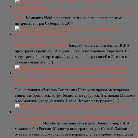
Компания Nvidia представила новый трейлер Cyberpunk
2077
Компания Nvidia показала возможности нового режима
на примере игры Cyberpunk 2077.
Московский ЦСКА остановился в полуфинале
баскетбольной Евролиги
Баскетболисты московского ЦСКА
проиграли турецкому "Анадолу Эфес" в полуфинале Евролиги. По
ходу третьей четверти армейцы уступали с разницей в 21 очко и
сумели сократить […]
Петржела назвал Малкома типичным футболистом
без мозгов после слов о возможном уходе из «Зенита»
Экс-наставник «Зенита» Властимил Петржела прокомментировал
заявление бразильского футболиста петербургской команды Малкома
о возможном уходе из клуба. Слова Петржелы передает […]
Лавров отреагировал на арест Трампа словами «им и без
нас хорошо»
Москва не вмешивается в дела Вашингтона, США
хорошо и без России. Министр иностранных дел Сергей Лавров
ответил на вопрос журналиста о первом случае судебного процесса