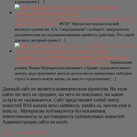
в отношении […]
Комбо-вакцина против гриппа и коронавируса облегчит
задачу иммунизации
ФГБУ "Научно-исследовательский
институт гриппа им. А.А. Смородинцева" сообщает: завершаются
доклинические исследования вакцины двойного действия. Это спрей
для носа, который нужно […]
Hulu выпустила тизер нового сериала по книге автора
“Большой маленькой лжи” с Николь Кидман
Экранизация
романа Лианы Мориарти рассказывает о буднях оздоровительного
центра, куда приезжают жители мегаполисов, намеренные победить
стресс и начать новую жизнь, но вместо оздоровления […]
Данный сайт не является коммерческим проектом. На этом
сайте ни чего не продают, ни чего не покупают, ни какие
услуги не оказываются. Сайт представляет собой ленту
новостей RSS канала news.rambler.ru, yandex.ru, newsru.com и
lenta.ru . Материалы публикуются без искажения,
ответственность за достоверность публикуемых новостей
Администрация сайта не несёт.
Сайт от bmb3 @ 2023