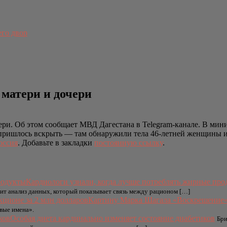
его двор
 матери и дочери
ри. Об этом сообщает МВД Дагестана в Telegram-канале. В мини
 пришлось вскрыть — там обнаружили тела 46-летней женщины и 
оссия
. Добавьте в закладки
постоянную ссылку
.
Кардиологи узнали, когда лучше потреблять жирные про
рит анализ данных, который показывает связь между рационом […]
Картину Марка Шагала «Воскрешение» 
вые имена».
Особая диета кардинально изменяет состояние диабетиков
Бри