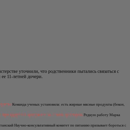
стерстве уточнили, что родственники пытались связаться с
ее 11-летней дочери.
дукты
Команда ученых установила: есть жирные мясные продукты (бекон,
продадут на аукционе за 2 млн долларов
Редкую работу Марка
танский Научно-консультативный комитет по питанию призывает бороться с