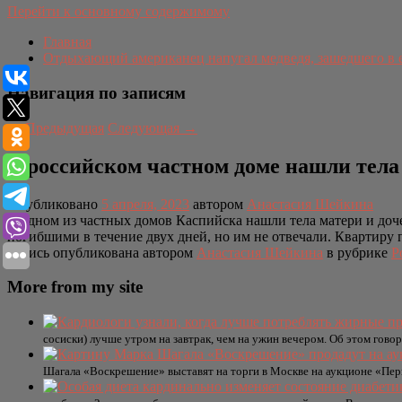
Перейти к основному содержимому
Главная
Отдыхающий американец напугал медведя, зашедшего в 
Навигация по записям
←
Предыдущая
Следующая
→
В российском частном доме нашли тела
Опубликовано
5 апреля, 2023
автором
Анастасия Шейкина
В одном из частных домов Каспийска нашли тела матери и доче
погибшими в течение двух дней, но им не отвечали. Квартиру
Запись опубликована автором
Анастасия Шейкина
в рубрике
Р
More from my site
сосиски) лучше утром на завтрак, чем на ужин вечером. Об этом гово
Шагала «Воскрешение» выставят на торги в Москве на аукционе «Пер