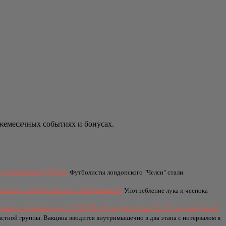
ежемесячных событиях и бонусах.
ги чемпионов УЕФА
Футболисты лондонского "Челси" стали
ока при профилактике заболеваний
Употребление лука и чеснока
ешили прививать от COVID-19 подростков 12-15 лет вакциной
астной группы. Вакцина вводится внутримышечно в два этапа с интервалом в