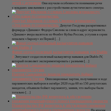
детей с аутизмом
Они изучили особенности понимания речи
у младших школьников с расстройствами аутистического спектра.
Депутат Милонов о словах Смолова журналисту:
«Это какое-то гопничество.
Депутат Госдумы раскритиковал
форварда «Динамо» Федора Смолова за слова в адрес журналиста.
«Динамо» вчера вылетело из Фонбет Кубка России, уступив в серии
пенальти «Акрону» из Первой […]
Фанат создал полезный калькулятор навыков для Diablo
4
Энтузиаст создал полезный калькулятор навыков для Diablo IV,
который позволяет экспериментировать с разными […]
Партия Саакашвили решила прекратить бойкот
парламента Грузии
Оппозиционные партии, получившие в ходе
парламентских выборов в октябре 2020 года 60 из 150 депутатских
мандатов, объявили бойкот парламенту, заявив, что выборы были
тотально […]
Правительство РФ вернулось к обсуждению снижения
нештрафуемого порога превышения скорости
По итогам