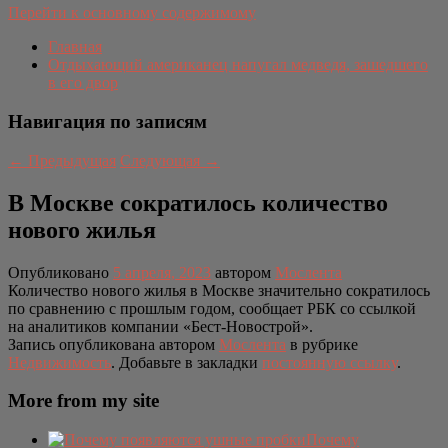
Перейти к основному содержимому
Главная
Отдыхающий американец напугал медведя, зашедшего
в его двор
Навигация по записям
←
Предыдущая
Следующая
→
В Москве сократилось количество
нового жилья
Опубликовано
5 апреля, 2023
автором
Мослента
Количество нового жилья в Москве значительно сократилось
по сравнению с прошлым годом, сообщает РБК со ссылкой
на аналитиков компании «Бест-Новострой».
Запись опубликована автором
Мослента
в рубрике
Недвижимость
. Добавьте в закладки
постоянную ссылку
.
More from my site
Почему