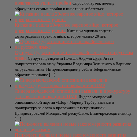
появляются ушные пробки
Спросили врача, почему
образуются серные пробки и как от них избавиться.
Китаянка нашла 20-летнее вареное яйцо, которое
превратилось в «рубин»
Китаянка удивила соцсети
фотографиями вареного яйца, которое лежало 20 лет.
Супруга Дуды поприветствовала Зеленского на русском
языке
Супруга президента Польши Анджея Дуды Агата
поприветствовала главу Украины Владимира Зеленского в Варшаве
на русском языке. На произошедшее у себя в Telegram-канале
обратила внимание […]
Лидера молдавской оппозиции вызвали в прокуратуру
за слова о провокации в ПМР
Лидера молдавской
оппозиционной партии «Шор» Марину Таубер вызвали в
прокуратуру за слова о провокации в непризнанной
Приднестровской Молдавской республике. Вице-председательница
[…]
Психологи выявили новые закономерности развития