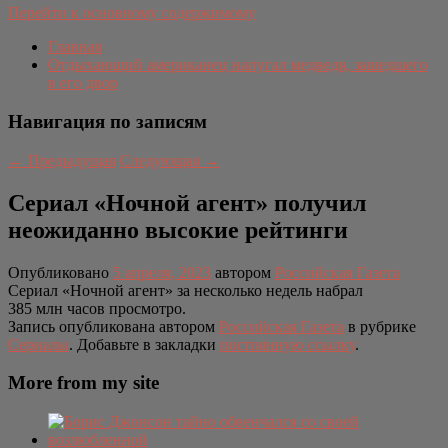
Перейти к основному содержимому
Главная
Отдыхающий американец напугал медведя, зашедшего
в его двор
Навигация по записям
←
Предыдущая
Следующая
→
Сериал «Ночной агент» получил
неожиданно высокие рейтинги
Опубликовано
5 апреля, 2023
автором
Российская Газета
Сериал «Ночной агент» за несколько недель набрал
385 млн часов просмотро.
Запись опубликована автором
Российская Газета
в рубрике
Сериалы
. Добавьте в закладки
постоянную ссылку
.
More from my site