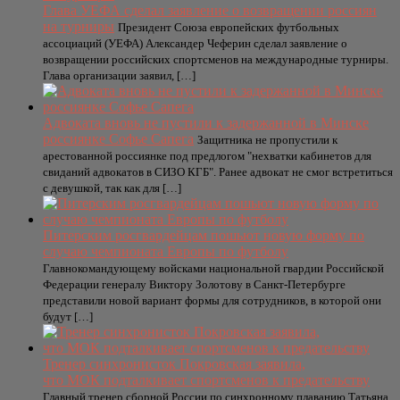
Глава УЕФА сделал заявление о возвращении россиян
на турниры
Президент Союза европейских футбольных
ассоциаций (УЕФА) Александер Чеферин сделал заявление о
возвращении российских спортсменов на международные турниры.
Глава организации заявил, […]
Адвоката вновь не пустили к задержанной в Минске
россиянке Софье Сапега
Защитника не пропустили к
арестованной россиянке под предлогом "нехватки кабинетов для
свиданий адвокатов в СИЗО КГБ". Ранее адвокат не смог встретиться
с девушкой, так как для […]
Питерским росгвардейцам пошьют новую форму по
случаю чемпионата Европы по футболу
Главнокомандующему войсками национальной гвардии Российской
Федерации генералу Виктору Золотову в Санкт-Петербурге
представили новой вариант формы для сотрудников, в которой они
будут […]
Тренер синхронисток Покровская заявила,
что МОК подталкивает спортсменов к предательству
Главный тренер сборной России по синхронному плаванию Татьяна