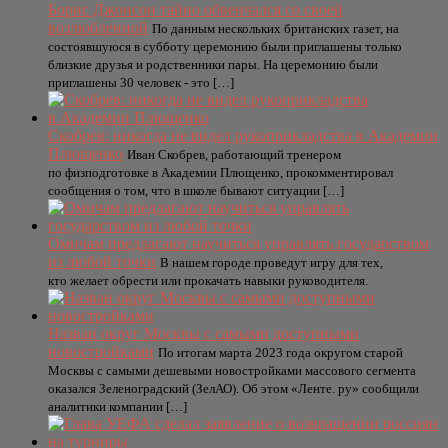
Борис Джонсон тайно обвенчался со своей
возлюбленной
По данным нескольких британских газет, на
состоявшуюся в субботу церемонию были приглашены только
близкие друзья и родственники пары. На церемонию были
приглашены 30 человек - это […]
Скобрев: никогда не видел рукоприкладства в Академии
Плющенко
Иван Скобрев, работающий тренером
по физподготовке в Академии Плющенко, прокомментировал
сообщения о том, что в школе бывают ситуации […]
Омичам предлагают научиться управлять государством
из любой точки
В нашем городе проведут игру для тех,
кто желает обрести или прокачать навыки руководителя.
Назван округ Москвы с самыми доступными
новостройками
По итогам марта 2023 года округом старой
Москвы с самыми дешевыми новостройками массового сегмента
оказался Зеленоградский (ЗелАО). Об этом «Ленте. ру» сообщили
аналитики компании […]