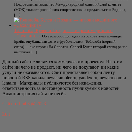
Покровская заявила, что Международный олимпийский комитет
(МОК) толкает российских спортсменов на предательство Родины,
[…]
Толилоба, Кулев и Поздин — игроки медийного
«Сахалинца»
Об этом сообщил один из основателей команды
Брэйн, опубликовав фото с футболистами. Тобилоба (первый
слева) — экс-игрок «На Спорте». Сергей Кулев (второй слева) ранее
выступал […]
Данный сайт не является коммерческим проектом. На этом
сайте ни чего не продают, ни чего не покупают, ни какие
услуги не оказываются. Сайт представляет собой ленту
новостей RSS канала news.rambler.ru, yandex.ru, newsru.com и
lenta.ru . Материалы публикуются без искажения,
ответственность за достоверность публикуемых новостей
Администрация сайта не несёт.
Сайт от bmb3 @ 2023
Top