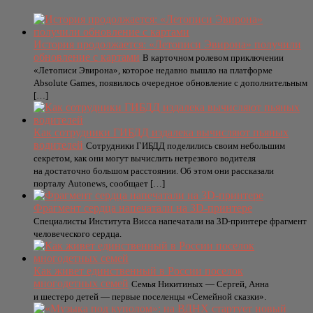
История продолжается: «Летописи Эвирона» получили
обновление с картами
В карточном ролевом приключении
«Летописи Эвирона», которое недавно вышло на платформе
Absolute Games, появилось очередное обновление с дополнительным
[…]
Как сотрудники ГИБДД издалека вычисляют пьяных
водителей
Сотрудники ГИБДД поделились своим небольшим
секретом, как они могут вычислить нетрезвого водителя
на достаточно большом расстоянии. Об этом они рассказали
порталу Autonews, сообщает […]
Фрагмент сердца напечатали на 3D-принтере
Специалисты Института Висса напечатали на 3D-принтере фрагмент
человеческого сердца.
Как живет единственный в России поселок
многодетных семей
Семья Никитиных — Сергей, Анна
и шестеро детей — первые поселенцы «Семейной сказки».