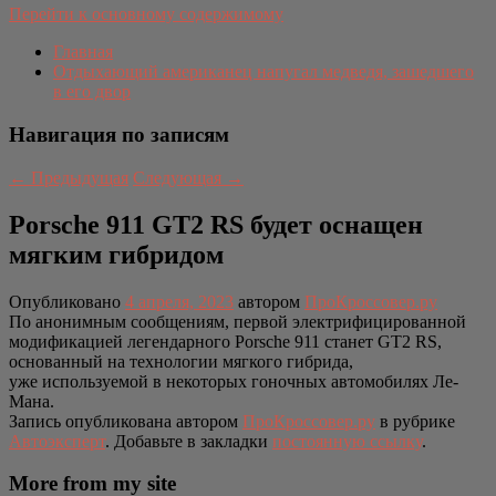
Перейти к основному содержимому
Главная
Отдыхающий американец напугал медведя, зашедшего
в его двор
Навигация по записям
←
Предыдущая
Следующая
→
Porsche 911 GT2 RS будет оснащен
мягким гибридом
Опубликовано
4 апреля, 2023
автором
ПроКроссовер.ру
По анонимным сообщениям, первой электрифицированной
модификацией легендарного Porsche 911 станет GT2 RS,
основанный на технологии мягкого гибрида,
уже используемой в некоторых гоночных автомобилях Ле-
Мана.
Запись опубликована автором
ПроКроссовер.ру
в рубрике
Автоэксперт
. Добавьте в закладки
постоянную ссылку
.
More from my site