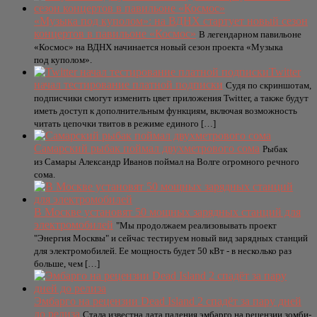
«Музыка под куполом»: на ВДНХ стартует новый сезон
концертов в павильоне «Космос»
В легендарном павильоне
«Космос» на ВДНХ начинается новый сезон проекта «Музыка
под куполом».
Twitter
начал тестирование платной подписки
Судя по скриншотам,
подписчики смогут изменить цвет приложения Twitter, а также будут
иметь доступ к дополнительным функциям, включая возможность
читать цепочки твитов в режиме единого […]
Самарский рыбак поймал двухметрового сома
Рыбак
из Самары Александр Иванов поймал на Волге огромного речного
сома.
В Москве установят 50 мощных зарядных станций для
электромобилей
"Мы продолжаем реализовывать проект
"Энергия Москвы" и сейчас тестируем новый вид зарядных станций
для электромобилей. Ее мощность будет 50 кВт - в несколько раз
больше, чем […]
Эмбарго на рецензии Dead Island 2 спадёт за пару дней
до релиза
Стала известна дата падения эмбарго на рецензии зомби-