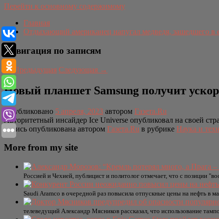
Перейти к основному содержимому
Главная
Отдыхающий американец напугал медведя, зашедшего в 
Навигация по записям
←
Предыдущая
Следующая
→
Новый планшет Samsung получит ускоре
Опубликовано
5 апреля, 2023
автором
Газета.Ru
Авторитетный инсайдер Ice Universe опубликовал на своей стра
Запись опубликована автором
Газета.Ru
в рубрике
Наука и тех
More from my site
Россией и Чехией, публицист и политолог отмечает, что с позиции "
Saudi Aramco в очередной раз повысила отпускные цены на нефть в м
телеведущий Александр Мясников рассказал, что использование тамп