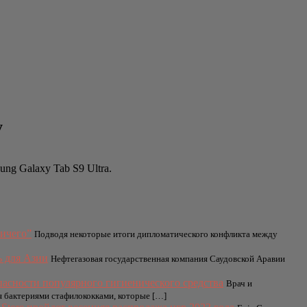
y
ng Galaxy Tab S9 Ultra.
ничего”
Подводя некоторые итоги дипломатического конфликта между
ь для Азии
Нефтегазовая государственная компания Саудовской Аравии
асности популярного гигиенического средства
Врач и
я бактериями стафилококками, которые […]