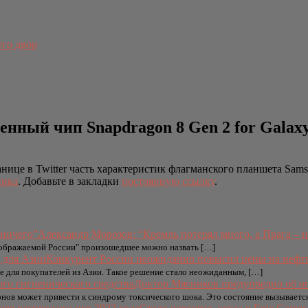
его двор
нный чип Snapdragon 8 Gen 2 for Galax
нице в Twitter часть характеристик флагманского планшета Samsu
ника
. Добавьте в закладки
постоянную ссылку
.
Александр Морозов: “Кремль потерял много, а Прага – 
воображаемой России" произошедшее можно назвать […]
Конкурент России неожиданно повысил цены на нефт
ае для покупателей из Азии. Такое решение стало неожиданным, […]
Доктор Мясников предупредил об оп
онов может привести к синдрому токсического шока. Это состояние вызываетс