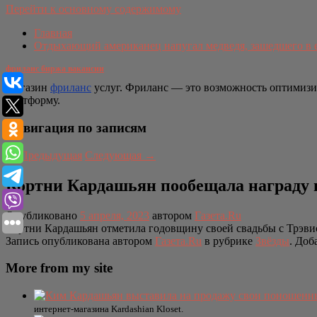
Перейти к основному содержимому
Главная
Отдыхающий американец напугал медведя, зашедшего в 
фриланс биржа вакансии
Магазин
фриланс
услуг. Фриланс — это возможность оптимизиро
платформу.
Навигация по записям
←
Предыдущая
Следующая
→
Кортни Кардашьян пообещала награду н
Опубликовано
5 апреля, 2023
автором
Газета.Ru
Кортни Кардашьян отметила годовщину своей свадьбы с Трэвис
Запись опубликована автором
Газета.Ru
в рубрике
Звёзды
. Доб
More from my site
интернет-магазина Kardashian Kloset.