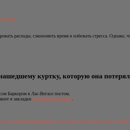
его двор
вать расходы, сэкономить время и избежать стресса. Однако, ч
ашедшему куртку, которую она потерял
ом Баркером в Лас-Вегасе постом.
авьте в закладки
постоянную ссылку
.
Ким Кардашьян выставила на продажу свои поноше