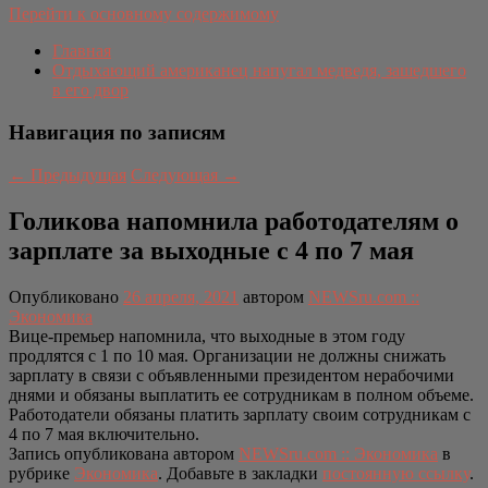
Перейти к основному содержимому
Главная
Отдыхающий американец напугал медведя, зашедшего
в его двор
Навигация по записям
←
Предыдущая
Следующая
→
Голикова напомнила работодателям о
зарплате за выходные с 4 по 7 мая
Опубликовано
26 апреля, 2021
автором
NEWSru.com ::
Экономика
Вице-премьер напомнила, что выходные в этом году
продлятся с 1 по 10 мая. Организации не должны снижать
зарплату в связи с объявленными президентом нерабочими
днями и обязаны выплатить ее сотрудникам в полном объеме.
Работодатели обязаны платить зарплату своим сотрудникам с
4 по 7 мая включительно.
Запись опубликована автором
NEWSru.com :: Экономика
в
рубрике
Экономика
. Добавьте в закладки
постоянную ссылку
.