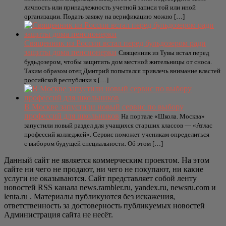
личность или принадлежность учетной записи той или иной
организации. Подать заявку на верификацию можно […]
Священник из России встал перед бульдозером ради
защиты дома пенсионерки
Священник из Тувы встал перед
будьдозером, чтобы защитить дом местной жительницы от сноса.
Таким образом отец Дмитрий попытался привлечь внимание властей
российской республики к […]
В Москве запустили новый сервис по выбору
профессий для школьников
На портале «Школа. Москва»
запустили новый раздел для учащихся старших классов — «Атлас
профессий колледжей». Сервис поможет ученикам определиться
с выбором будущей специальности. Об этом […]
Данный сайт не является коммерческим проектом. На этом
сайте ни чего не продают, ни чего не покупают, ни какие
услуги не оказываются. Сайт представляет собой ленту
новостей RSS канала news.rambler.ru, yandex.ru, newsru.com и
lenta.ru . Материалы публикуются без искажения,
ответственность за достоверность публикуемых новостей
Администрация сайта не несёт.