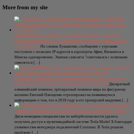
More from my site
Лукашенко: сообщение о “минировании” самолета
Ryanair поступило из Швейцарии, на борту находился
“террорист”
По словам Лукашенко, сообщение с угрозами
поступило с польских IP-адресов в аэропорты Афин, Вильнюса и
Минска одновременно. Экипаж самолета "советовался с хозяевами
самолета и […]
Евгений Плющенко прокомментировал факт насилия
со стороны тренера его академии в 2018 году
Двукратный
олимпийский чемпион, трёхкратный чемпион мира по фигурному
катанию Евгений Плющенко отреагировал на появившуюся
информацию о том, что в 2018 году в его тренерской академии […]
Хакеры взломали электрокар Tesla при помощи дрона
Двум немецким специалистам по кибербезопасности удалось
получить доступ к мультимедийной системе Tesla Model X благодаря
уязвимостям менеджера подключений Connman. В Tesla решили
проблему […]