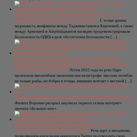
Аркадий Дубнов: “Тушить пожар зовут тех, кто не
мешал вспыхнуть пожару по соседству”
С точки зрения
журналиста, конфликты между Таджикистаном и Киргизией, а также
между Арменией и Азербайджаном наглядно продемонстрировали
бесполезность ОДКБ в деле обеспечения безопасности […]
Мертвые туши. Европа столкнулась с масштабной
экологической катастрофой. Кто виноват в массовой
гибели животных и рыб?
Летом 2022 года на реке Одре
произошла масштабная экологическая катастрофа: массово погибли
не только рыбы, но бобры и птицы, имевшие контакт с местной […]
Российский комик раскрыл закулисье популярного шоу
Филипп Воронин раскрыл закулисье первого сезона интернет-
проекта «Большое шоу».
Twitter возобновил приостановленную в 2017 году
программу верификации аккаунтов
Речь идет о механизме,
позволяющем владельцам аккаунтов в Twitter подтвердить свою