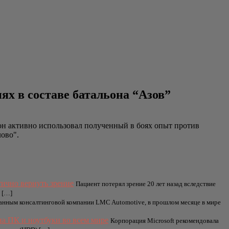
ях в составе батальона “Азов”
 он активно использовал полученный в боях опыт против
лово".
ично вернуть зрение
Пациент потерял зрение 20 лет назад вследствие
 […]
анным консалтинговой компании LMC Automotive, в прошлом месяце в мире
на ПК и ноутбуки во всем мире
Корпорация Microsoft рекомендовала