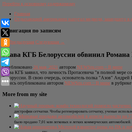
Перейти к основному содержимому
Главная
Отдыхающий американец напугал медведя, зашедшего в 
Навигация по записям
←
Предыдущая
Следующая
→
Глава КГБ Белоруссии обвинил Романа П
Опубликовано
26 мая, 2021
автором
NEWSru.com :: В мире
Глава КГБ заявил, что личность Протасевича "в полной мере с
Белоруссии. В свою очередь, основатель полка "Азов" Андрей 
Запись опубликована автором
NEWSru.com :: В мире
в рубрик
More from my site
дистрофии сетчатки. Чтобы регенерировать сетчатку, ученые использ
было продано 7,01 млн легковых и легких коммерческих автомобилей. 