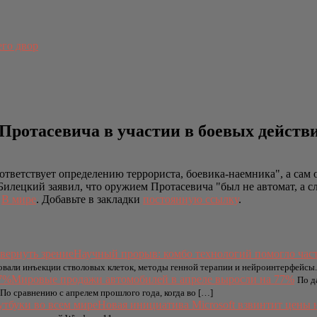
его двор
ротасевича в участии в боевых действи
оответствует определению террориста, боевика-наемника", а сам
Билецкий заявил, что оружием Протасевича "был не автомат, а с
е
В мире
. Добавьте в закладки
постоянную ссылку
.
Научный прорыв: комбо технологий помогло част
овали инъекции стволовых клеток, методы генной терапии и нейроинтерфейсы.
Мировые продажи автомобилей в апреле выросли на 77%
По д
По сравнению с апрелем прошлого года, когда во […]
Новая инициатива Microsoft взвинтит цены 