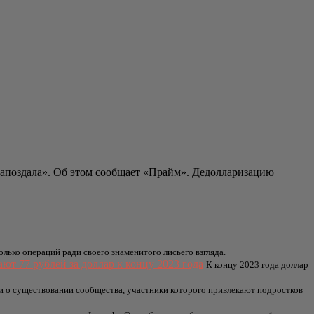
запоздала». Об этом сообщает «Прайм». Дедолларизацию
лько операций ради своего знаменитого лисьего взгляда.
ют 77 рублей за доллар к концу 2023 года
К концу 2023 года доллар
и о существовании сообщества, участники которого привлекают подростков