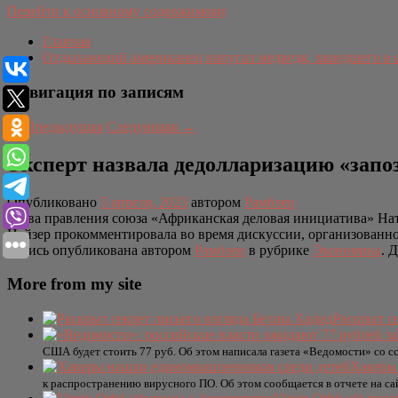
Перейти к основному содержимому
Главная
Отдыхающий американец напугал медведя, зашедшего в 
Навигация по записям
←
Предыдущая
Следующая
→
Эксперт назвала дедолларизацию «запо
Опубликовано
5 апреля, 2023
автором
Рамблер
Глава правления союза «Африканская деловая инициатива» Нат
Цайзер прокомментировала во время дискуссии, организованн
Запись опубликована автором
Рамблер
в рубрике
Экономика
. 
More from my site
Раскрыт с
США будет стоить 77 руб. Об этом написала газета «Ведомости» со сс
Хакеры
к распространению вирусного ПО. Об этом сообщается в отчете на са