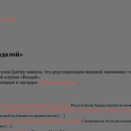
его двор
здалой»
алия Цайзер заявила, что дедолларизация мировой экономики «
ой клубом «Валдай».
Добавьте в закладки
постоянную ссылку
.
екрет лисьего взгляда Беллы Хадид
Модель Белла Хадид перенесла неско
«Ведомости»: российские власти ожида
ылкой на близкого к правительству […]
 нашли единомышленников среди детей
Специалисты Avast рассказал
йте […]