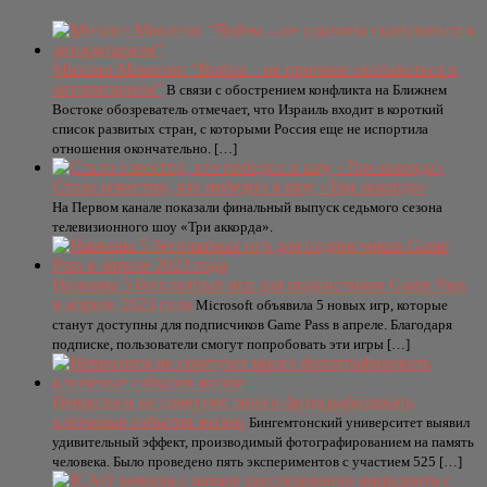
Михаил Макогон: “Война – не причина скатываться в
авторитаризм”
В связи с обострением конфликта на Ближнем
Востоке обозреватель отмечает, что Израиль входит в короткий
список развитых стран, с которыми Россия еще не испортила
отношения окончательно. […]
Стало известно, кто победил в шоу «Три аккорда»
На Первом канале показали финальный выпуск седьмого сезона
телевизионного шоу «Три аккорда».
Названы 5 бесплатных игр для подписчиков Game Pass
в апреле 2023 года
Microsoft объявила 5 новых игр, которые
станут доступны для подписчиков Game Pass в апреле. Благодаря
подписке, пользователи смогут попробовать эти игры […]
Неврологи не советуют много фотографировать
ключевые события жизни
Бингемтонский университет выявил
удивительный эффект, производимый фотографированием на память
человека. Было проведено пять экспериментов с участием 525 […]