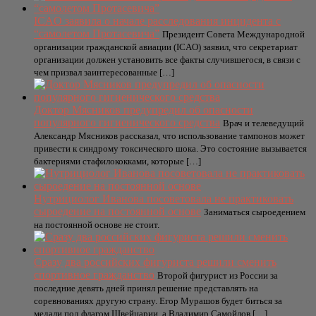
ICAO заявила о начале расследования инцидента с
“самолетом Протасевича”
Президент Совета Международной
организации гражданской авиации (ICAO) заявил, что секретариат
организации должен установить все факты случившегося, в связи с
чем призвал заинтересованные […]
Доктор Мясников предупредил об опасности
популярного гигиенического средства
Врач и телеведущий
Александр Мясников рассказал, что использование тампонов может
привести к синдрому токсического шока. Это состояние вызывается
бактериями стафилококками, которые […]
Нутрициолог Иванова посоветовала не практиковать
сыроедение на постоянной основе
Заниматься сыроедением
на постоянной основе не стоит.
Сразу два российских фигуриста решили сменить
спортивное гражданство
Второй фигурист из России за
последние девять дней принял решение представлять на
соревнованиях другую страну. Егор Мурашов будет биться за
медали под флагом Швейцарии, а Владимир Самойлов […]