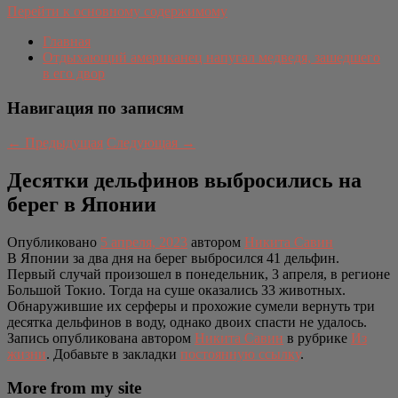
Перейти к основному содержимому
Главная
Отдыхающий американец напугал медведя, зашедшего
в его двор
Навигация по записям
←
Предыдущая
Следующая
→
Десятки дельфинов выбросились на
берег в Японии
Опубликовано
5 апреля, 2023
автором
Никита Савин
В Японии за два дня на берег выбросился 41 дельфин.
Первый случай произошел в понедельник, 3 апреля, в регионе
Большой Токио. Тогда на суше оказались 33 животных.
Обнаружившие их серферы и прохожие сумели вернуть три
десятка дельфинов в воду, однако двоих спасти не удалось.
Запись опубликована автором
Никита Савин
в рубрике
Из
жизни
. Добавьте в закладки
постоянную ссылку
.
More from my site