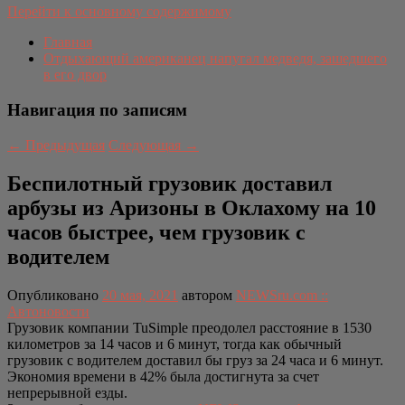
Перейти к основному содержимому
Главная
Отдыхающий американец напугал медведя, зашедшего
в его двор
Навигация по записям
←
Предыдущая
Следующая
→
Беспилотный грузовик доставил
арбузы из Аризоны в Оклахому на 10
часов быстрее, чем грузовик с
водителем
Опубликовано
20 мая, 2021
автором
NEWSru.com ::
Автоновости
Грузовик компании TuSimple преодолел расстояние в 1530
километров за 14 часов и 6 минут, тогда как обычный
грузовик с водителем доставил бы груз за 24 часа и 6 минут.
Экономия времени в 42% была достигнута за счет
непрерывной езды.