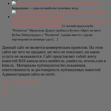
Чем полезен боярышник
Боярышник — одна из наиболее полезных ягод.
Уругвайский футболист полчаса простоял на карнизе 11-
го этажа, спасаясь от пожара
21-летний игрок клуба
"Рентистас" Франсиско Дуарте прибыл в Буэнос-Айрес на матч
Кубка Либертадорес с "Расингом", однако вместе с двумя
партнерами по команде сдал […]
Данный сайт не является коммерческим проектом. На этом
сайте ни чего не продают, ни чего не покупают, ни какие
услуги не оказываются. Сайт представляет собой ленту
новостей RSS канала news.rambler.ru, yandex.ru, newsru.com и
lenta.ru . Материалы публикуются без искажения,
ответственность за достоверность публикуемых новостей
Администрация сайта не несёт.
Сайт от bmb3 @ 2023
Top