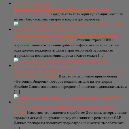
Как бросить курить и не сорваться: инструкция
от психотерапевта
Вряд ли есть хоть один курильщик, который
не знал бы, насколько сигареты вредны для здоровья.
Эксперты Fitch считают, что решение ОПЕК+ может
привести к дефициту на рынке
Решение стран ОПЕК+
о добровольном сокращении добычи нефти с мая по конец этого
года должно поддержать цены в краткосрочной перспективе
и в условиях восстановления спроса в Китае может […]
История продолжается: «Летописи Эвирона» получили
обновление с картами
В карточном ролевом приключении
«Летописи Эвирона», которое недавно вышло на платформе
Absolute Games, появилось очередное обновление с дополнительным
[…]
Ученые нашли новое эффективное средство против
астмы
Известно, что пациенты с диабетом 2-го типа, которые также
страдают астмой, получают пользу от агонистов рецепторов GLP-1.
Данные препараты помогают поджелудочной железе вырабатывать
[…]