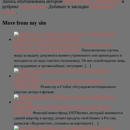
Запись опубликована автором
NEWSru.com :: Автоновости
в
рубрике
Автоновости
. Добавьте в закладки
постоянную
ссылку
.
More from my site
В России с 30 мая вступают в силу обновленные
правила выдачи загранпаспортов
Пересмотрены случаи,
когда за выдачу документа взамен утраченного или пришедшего в
негодность не надо платить госпошлину. От нее освобождены лица,
пострадавшие в чрезвычайных ситуациях. […]
Гарри Стайлсу предлагали сняться в ремейке
«Русалочки»
Режиссер и Стайлс обсуждали потенциальное
участие актера в фильме.
Финский фонд SATOhomes продает свой бизнес
в России
Финский инвестфонд SATOhomes, который занимается
сдачей квартир в аренду, решил продать свой бизнес в России,
написали «Ведомости», ссылаясь на партнеров […]